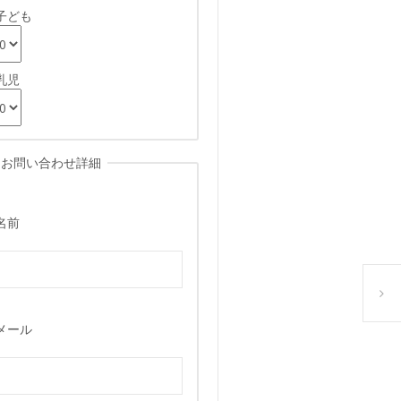
子ども
乳児
お問い合わせ詳細
名前
たしますわらび餅、大福、饅頭、蓬餅など和菓子を堪能下さいご来店をお待
Coc
メール