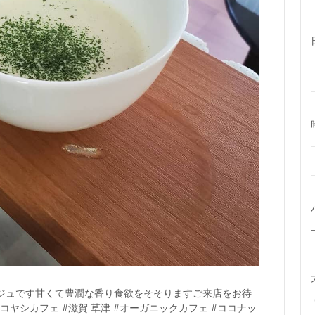
ジュです甘くて豊潤な香り食欲をそそりますご来店をお待
#ココヤシカフェ #滋賀 草津 #オーガニックカフェ #ココナッ