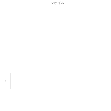
ツオイル
Post
navigation
Coco やし和菓子祭りを開催いたします3月4日(木)～3月