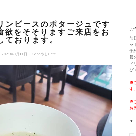
リンピースのポタージュです
ご
食欲をそそりますご来店をお
前
しております。
ッ
予
2021年3月11日
CocoやしCafe
員
ド
び
※
す
※
お
▼