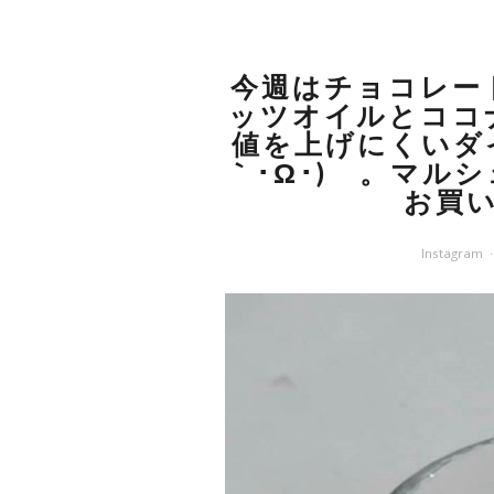
今週はチョコレー
ッツオイルとココ
値を上げにくいダ
｀･Ω･)ゞ。マル
お買
Instagram