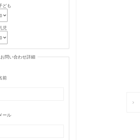
子ども
乳児
お問い合わせ詳細
名前
ハロウ
メール