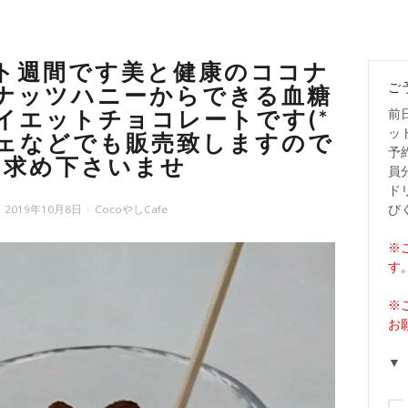
ト週間です美と健康のココナ
ご
ナッツハニーからできる血糖
前
イエットチョコレートです(*
ッ
シェなどでも販売致しますので
予
い求め下さいませ
員
ド
び
2019年10月8日
CocoやしCafe
※
す
※
お
▼