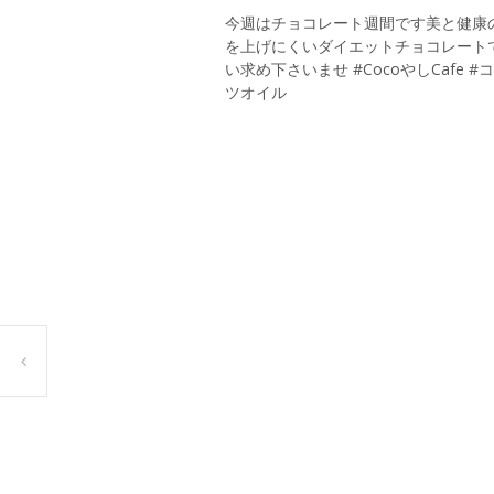
今週はチョコレート週間です美と健康
を上げにくいダイエットチョコレートで
い求め下さいませ #CocoやしCafe 
ツオイル
Post
navigation
からだフェスタ