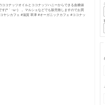
のココナッツオイルとココナッツハニーからできる血糖値
す(*｀･ω･)ゞ。マルシェなどでも販売致しますのでお買
#ココヤシカフェ #滋賀 草津 #オーガニックカフェ #ココナッ