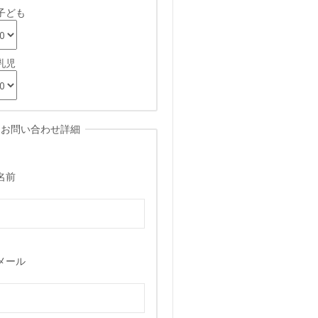
子ども
乳児
お問い合わせ詳細
名前
たしますご来店をお待ちしております
メール