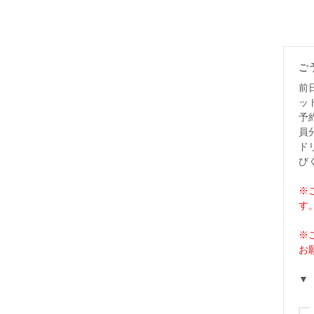
ご
前
ッ
予
員
ド
び
※
す
※
お
▼