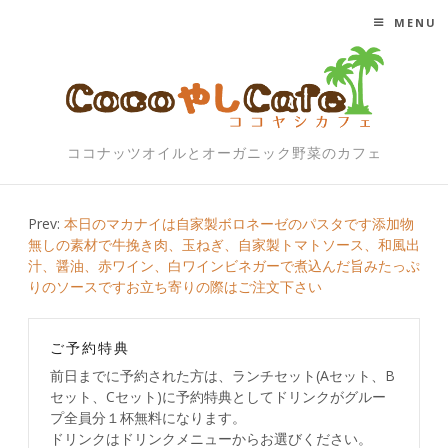
MENU
SKIP TO CONTENT
ココナッツオイルとオーガニック野菜のカフェ
Post
Prev:
本日のマカナイは自家製ボロネーゼのパスタです添加物
無しの素材で牛挽き肉、玉ねぎ、自家製トマトソース、和風出
navigation
汁、醤油、赤ワイン、白ワインビネガーで煮込んだ旨みたっぷ
りのソースですお立ち寄りの際はご注文下さい
ご予約特典
前日までに予約された方は、ランチセット(Aセット、B
セット、Cセット)に予約特典としてドリンクがグルー
プ全員分１杯無料になります。
ドリンクはドリンクメニューからお選びください。