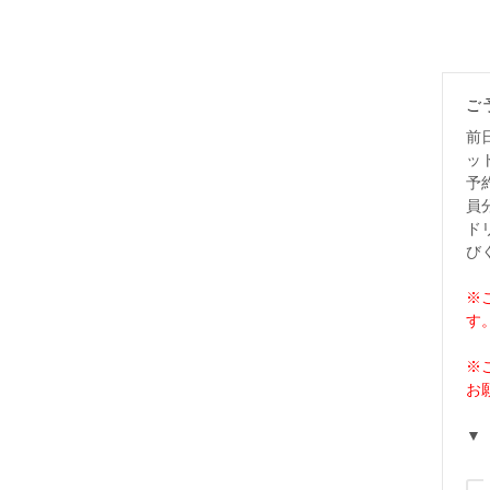
ご
前
ッ
予
員
ド
び
※
す
※
お
▼