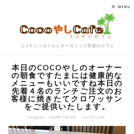
MENU
SKIP TO CONTENT
ココナッツオイルとオーガニック野菜のカフェ
本日のCOCOやしのオーナー
の朝食ですたまには健康的な
メニューもいいですね本日の
先着４名のランチご注文のお
客様に焼きたてクロワッサン
をご提供いたします。
Instagram
2020年10月14日
CocoやしCafe