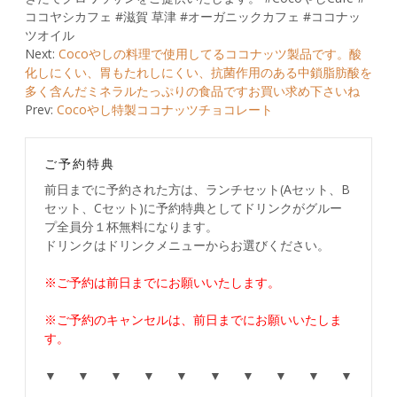
ココヤシカフェ #滋賀 草津 #オーガニックカフェ #ココナッ
ツオイル
Post
Next:
Cocoやしの料理で使用してるココナッツ製品です。酸
化しにくい、胃もたれしにくい、抗菌作用のある中鎖脂肪酸を
navigation
多く含んだミネラルたっぷりの食品ですお買い求め下さいね
Prev:
Cocoやし特製ココナッツチョコレート
ご予約特典
前日までに予約された方は、ランチセット(Aセット、B
セット、Cセット)に予約特典としてドリンクがグルー
プ全員分１杯無料になります。
ドリンクはドリンクメニューからお選びください。
※ご予約は前日までにお願いいたします。
※ご予約のキャンセルは、前日までにお願いいたしま
す。
▼ ▼ ▼ ▼ ▼ ▼ ▼ ▼ ▼ ▼