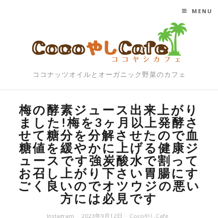
MENU
SKIP TO CONTENT
ココナッツオイルとオーガニック野菜のカフェ
梅の酵素ジュース出来上がり
ました!梅を3ヶ月以上発酵さ
せて糖分を分解させたので血
糖値を緩やかに上げる健康ジ
ュースです強炭酸水で割って
お召し上がり下さい胃腸にす
ごく良いのでオツウジの悪い
方には必見です
Instagram
2023年9月12日
CocoやしCafe