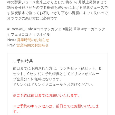
梅の酵素ジュース出来上がりました!梅を3ヶ月以上発酵させて
糖分を分解させたので血糖値を緩やかに上げる健康ジュースで
す強炭酸水で割ってお召し上がり下さい胃腸にすごく良いので
オツウジの悪い方には必見です
#CocoやしCafe #ココヤシカフェ #滋賀 草津 #オーガニック
カフェ #ココナッツオイル
Post
Next:
営業時間のお知らせ
Prev:
営業時間のお知らせ
navigation
ご予約特典
前日までに予約された方は、ランチセット(Aセット、B
セット、Cセット)に予約特典としてドリンクがグルー
プ全員分１杯無料になります。
ドリンクはドリンクメニューからお選びください。
※ご予約は前日までにお願いいたします。
※ご予約のキャンセルは、前日までにお願いいたしま
す。