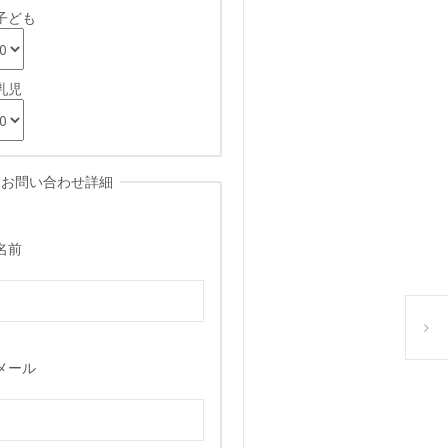
子ども
乳児
お問い合わせ詳細
名前
本日の
メール