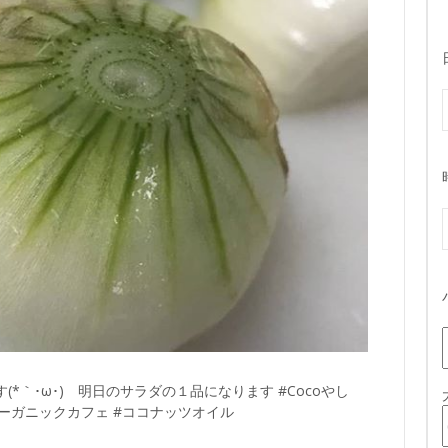
*｀･ω･)ゞ明日のサラダの１品になります #Cocoやし
 #オーガニックカフェ #ココナッツオイル