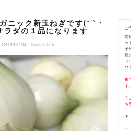
ガニック新玉ねぎです(*｀･
ご
のサラダの１品になります
前
ッ
2019年4月17日
CocoやしCafe
予
員
ド
び
※
す
※
お
▼