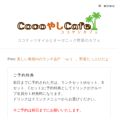
MENU
SKIP TO CONTENT
ココナッツオイルとオーガニック野菜のカフェ
Post
Prev:
美しい奥様mのランチ会(*｀･ω･)ゞ。野菜たっぷりだよ
navigation
ご予約特典
前日までに予約された方は、ランチセット(Aセット、B
セット、Cセット)に予約特典としてドリンクがグルー
プ全員分１杯無料になります。
ドリンクはドリンクメニューからお選びください。
※ご予約は前日までにお願いいたします。