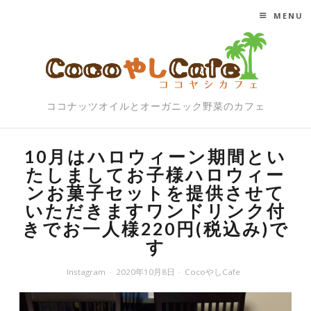
MENU
SKIP TO CONTENT
ココナッツオイルとオーガニック野菜のカフェ
10月はハロウィーン期間とい
たしましてお子様ハロウィー
ンお菓子セットを提供させて
いただきますワンドリンク付
きでお一人様220円(税込み)で
す
Instagram
2020年10月8日
CocoやしCafe