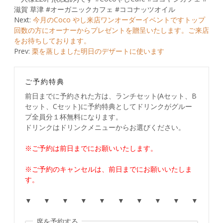
滋賀 草津 #オーガニックカフェ #ココナッツオイル
Post
Next:
今月のCoco やし来店ワンオーダーイベントですトップ
回数の方にオーナーからプレゼントを贈呈いたします。ご来店
navigation
をお待ちしております。
Prev:
栗を蒸しました明日のデザートに使います
ご予約特典
前日までに予約された方は、ランチセット(Aセット、B
セット、Cセット)に予約特典としてドリンクがグルー
プ全員分１杯無料になります。
ドリンクはドリンクメニューからお選びください。
※ご予約は前日までにお願いいたします。
※ご予約のキャンセルは、前日までにお願いいたしま
す。
▼ ▼ ▼ ▼ ▼ ▼ ▼ ▼ ▼ ▼
席を予約する