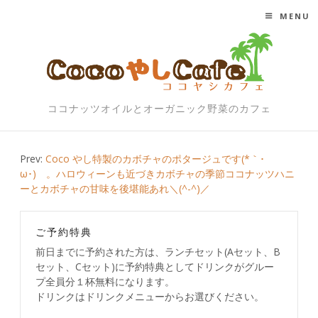
MENU
SKIP TO CONTENT
ココナッツオイルとオーガニック野菜のカフェ
Post
Prev:
Coco やし特製のカボチャのポタージュです(*｀･
ω･)ゞ。ハロウィーンも近づきカボチャの季節ココナッツハニ
navigation
ーとカボチャの甘味を後堪能あれ＼(^-^)／
ご予約特典
前日までに予約された方は、ランチセット(Aセット、B
セット、Cセット)に予約特典としてドリンクがグルー
プ全員分１杯無料になります。
ドリンクはドリンクメニューからお選びください。