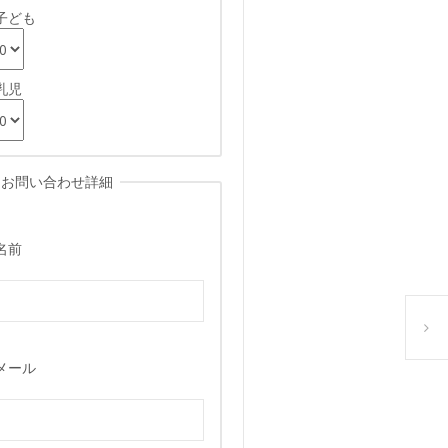
子ども
乳児
お問い合わせ詳細
名前
アイシ
メール