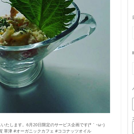
いたします。6月20日限定のサービス企画です(*｀･ω･)ゞ
#滋賀 草津 #オーガニックカフェ #ココナッツオイル