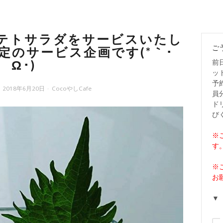
ポテトサラダをサービスいたし
ご
定のサービス企画です(*｀･
前
Ω･)ゞ
ッ
予
2018年6月20日
CocoやしCafe
員
ド
び
※
す
※
お
▼