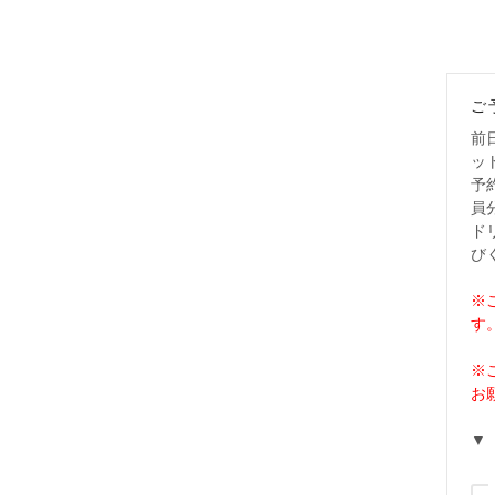
ご
前
ッ
予
員
ド
び
※
す
※
お
▼