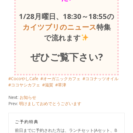
1/28月曜日、18:30～18:55の
カイツブリのニュース
特集
で流れます
ぜひご覧下さい?
CocoやしCafe
オーガニックカフェ
ココナッツオイル
ココヤシカフェ
滋賀
草津
Post
Next:
お知らせ
Prev:
明けましておめでとうございます
navigation
ご予約特典
前日までに予約された方は、ランチセット(Aセット、B