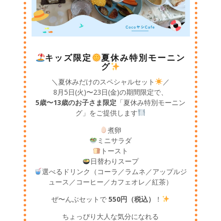
キッズ限定
夏休み特別モーニン
グ
＼夏休みだけのスペシャルセット
／
8月5日(火)〜23日(金)の期間限定で、
5歳〜13歳のお子さま限定
「夏休み特別モーニン
グ」をご提供します
煮卵
ミニサラダ
トースト
日替わりスープ
選べるドリンク（コーラ／ラムネ／アップルジ
ュース／コーヒー／カフェオレ／紅茶）
ぜ〜んぶセットで
550円（税込）
！
ちょっぴり大人な気分になれる