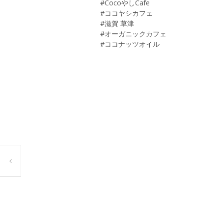
#CocoやしCafe
#ココヤシカフェ
#滋賀 草津
#オーガニックカフェ
#ココナッツオイル
Post
navigation
ランチのたっぷり野菜です(*´･ω･｀)b