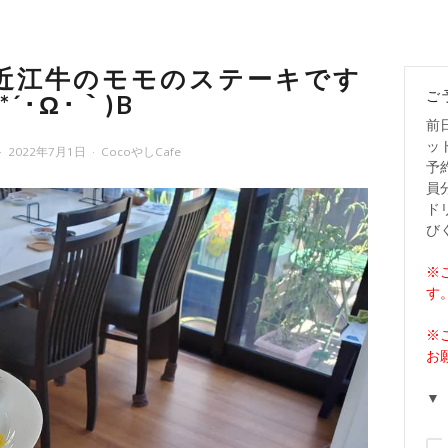
近江牛のモモのステーキです
ご
(*´･Ω･｀)B
前
ッ
2022年7月1日
CocoやしCafe
予
員
ド
び
※
す
※
お
▼