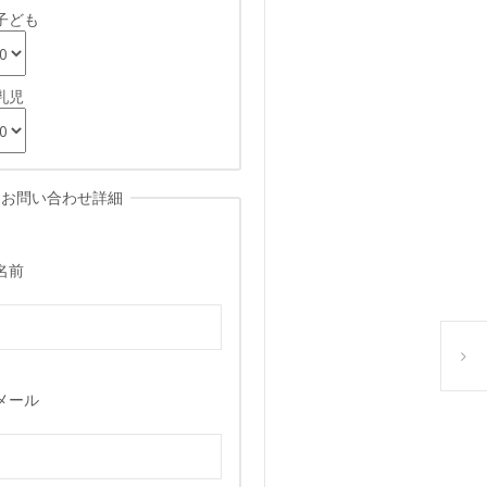
子ども
乳児
お問い合わせ詳細
名前
奇跡の
メール