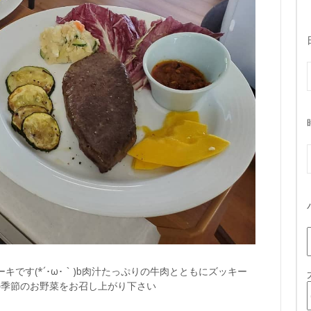
です(*´･ω･｀)b肉汁たっぷりの牛肉とともにズッキー
の季節のお野菜をお召し上がり下さい