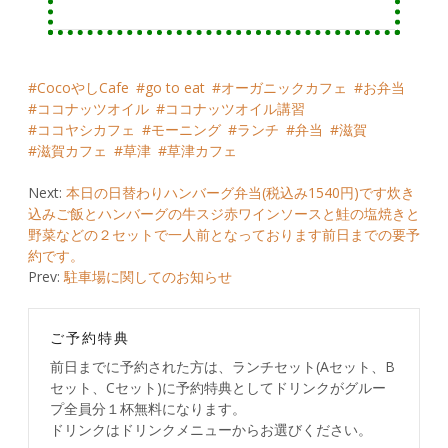
CocoやしCafe
go to eat
オーガニックカフェ
お弁当
ココナッツオイル
ココナッツオイル講習
ココヤシカフェ
モーニング
ランチ
弁当
滋賀
滋賀カフェ
草津
草津カフェ
Post
Next:
本日の日替わりハンバーグ弁当(税込み1540円)です炊き
込みご飯とハンバーグの牛スジ赤ワインソースと鮭の塩焼きと
navigation
野菜などの２セットで一人前となっております前日までの要予
約です。
Prev:
駐車場に関してのお知らせ
ご予約特典
前日までに予約された方は、ランチセット(Aセット、B
セット、Cセット)に予約特典としてドリンクがグルー
プ全員分１杯無料になります。
ドリンクはドリンクメニューからお選びください。