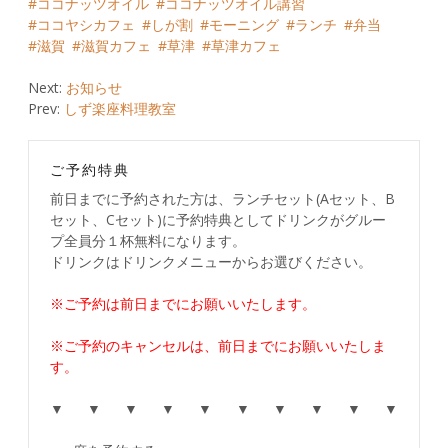
ココナッツオイル
ココナッツオイル講習
ココヤシカフェ
しが割
モーニング
ランチ
弁当
滋賀
滋賀カフェ
草津
草津カフェ
Post
Next:
お知らせ
Prev:
しず楽座料理教室
navigation
ご予約特典
前日までに予約された方は、ランチセット(Aセット、B
セット、Cセット)に予約特典としてドリンクがグルー
プ全員分１杯無料になります。
ドリンクはドリンクメニューからお選びください。
※ご予約は前日までにお願いいたします。
※ご予約のキャンセルは、前日までにお願いいたしま
す。
▼ ▼ ▼ ▼ ▼ ▼ ▼ ▼ ▼ ▼