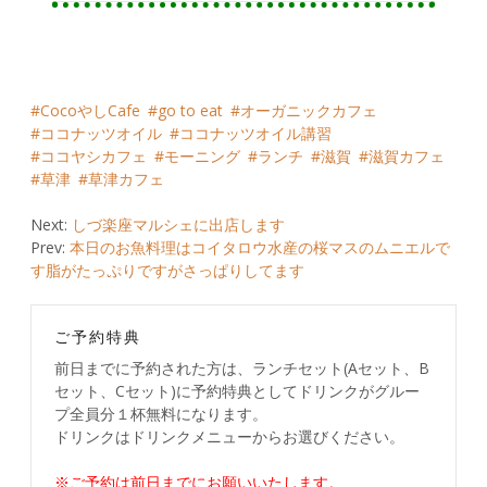
CocoやしCafe
go to eat
オーガニックカフェ
ココナッツオイル
ココナッツオイル講習
ココヤシカフェ
モーニング
ランチ
滋賀
滋賀カフェ
草津
草津カフェ
Post
Next:
しづ楽座マルシェに出店します
Prev:
本日のお魚料理はコイタロウ水産の桜マスのムニエルで
navigation
す脂がたっぷりですがさっぱりしてます
ご予約特典
前日までに予約された方は、ランチセット(Aセット、B
セット、Cセット)に予約特典としてドリンクがグルー
プ全員分１杯無料になります。
ドリンクはドリンクメニューからお選びください。
※ご予約は前日までにお願いいたします。