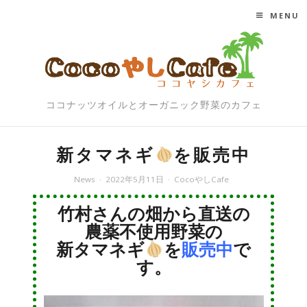
MENU
SKIP TO CONTENT
ココナッツオイルとオーガニック野菜のカフェ
新タマネギ
を販売中
News
2022年5月11日
CocoやしCafe
竹村さんの畑から直送の
農薬不使用野菜の
新タマネギ
を
販売中
で
す。