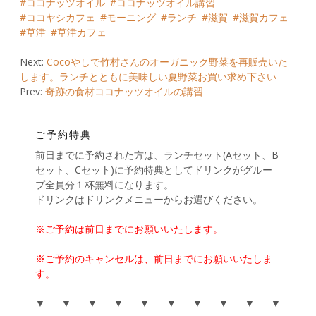
ココナッツオイル
ココナッツオイル講習
ココヤシカフェ
モーニング
ランチ
滋賀
滋賀カフェ
草津
草津カフェ
Post
Next:
Cocoやしで竹村さんのオーガニック野菜を再販売いた
します。ランチとともに美味しい夏野菜お買い求め下さい
navigation
Prev:
奇跡の食材ココナッツオイルの講習
ご予約特典
前日までに予約された方は、ランチセット(Aセット、B
セット、Cセット)に予約特典としてドリンクがグルー
プ全員分１杯無料になります。
ドリンクはドリンクメニューからお選びください。
※ご予約は前日までにお願いいたします。
※ご予約のキャンセルは、前日までにお願いいたしま
す。
▼ ▼ ▼ ▼ ▼ ▼ ▼ ▼ ▼ ▼