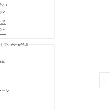
子ども
乳児
お問い合わせ詳細
名前
営業時
メール