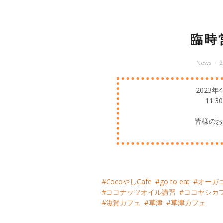
臨時
News
2023
11:
皆様のお
CocoやしCafe
go to eat
オーガ
ココナッツオイル講習
ココヤシカ
滋賀カフェ
草津
草津カフェ