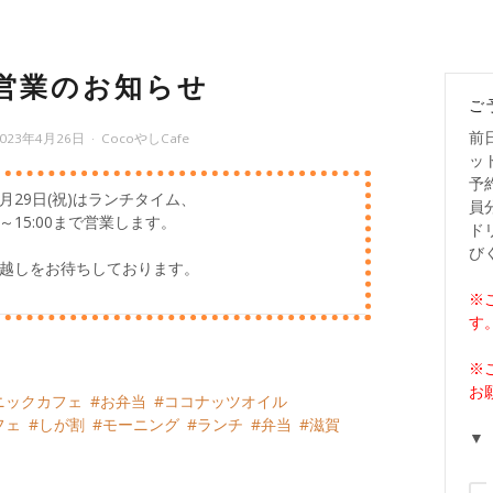
営業のお知らせ
ご
前
2023年4月26日
CocoやしCafe
ッ
予
年4月29日(祝)はランチタイム、
員
30～15:00まで営業します。
ド
び
越しをお待ちしております。
※
す
※
お
ニックカフェ
お弁当
ココナッツオイル
フェ
しが割
モーニング
ランチ
弁当
滋賀
▼