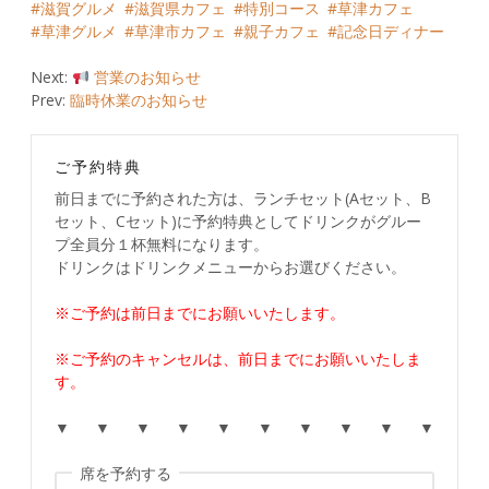
滋賀グルメ
滋賀県カフェ
特別コース
草津カフェ
草津グルメ
草津市カフェ
親子カフェ
記念日ディナー
Post
Next:
営業のお知らせ
Prev:
臨時休業のお知らせ
navigation
ご予約特典
前日までに予約された方は、ランチセット(Aセット、B
セット、Cセット)に予約特典としてドリンクがグルー
プ全員分１杯無料になります。
ドリンクはドリンクメニューからお選びください。
※ご予約は前日までにお願いいたします。
※ご予約のキャンセルは、前日までにお願いいたしま
す。
▼ ▼ ▼ ▼ ▼ ▼ ▼ ▼ ▼ ▼
席を予約する