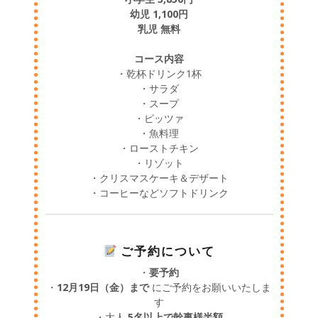
幼児 1,100円
乳児 無料
コース内容
・乾杯ドリンク1杯
・サラダ
・スープ
・ピッツァ
・魚料理
・ローストチキン
・リゾット
・クリスマスケーキ＆デザート
・コーヒーなどソフトドリンク
ご予約について
・
要予約
・
12月19日（金）まで
にご予約をお願いいたしま
す
・大人
5名以上で幹事様半額