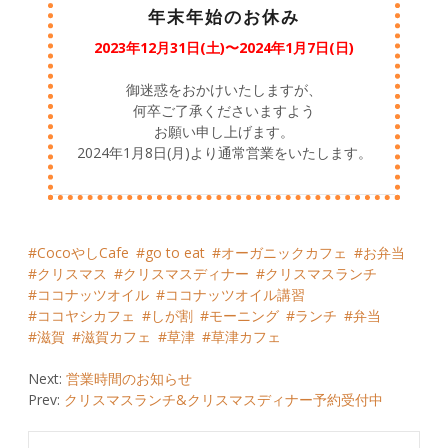
年末年始のお休み
2023年12月31日(土)〜2024年1月7日(日)
御迷惑をおかけいたしますが、
何卒ご了承くださいますよう
お願い申し上げます。
2024年1月8日(月)より通常営業をいたします。
CocoやしCafe
go to eat
オーガニックカフェ
お弁当
クリスマス
クリスマスディナー
クリスマスランチ
ココナッツオイル
ココナッツオイル講習
ココヤシカフェ
しが割
モーニング
ランチ
弁当
滋賀
滋賀カフェ
草津
草津カフェ
Post
Next:
営業時間のお知らせ
Prev:
クリスマスランチ&クリスマスディナー予約受付中
navigation