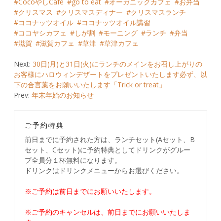
CocoやしCafe
go to eat
オーガニックカフェ
お弁当
クリスマス
クリスマスディナー
クリスマスランチ
ココナッツオイル
ココナッツオイル講習
ココヤシカフェ
しが割
モーニング
ランチ
弁当
滋賀
滋賀カフェ
草津
草津カフェ
Post
Next:
30日(月)と31日(火)にランチのメインをお召し上がりの
お客様にハロウィンデザートをプレゼントいたします必ず、以
navigation
下の合言葉をお願いいたします「Trick or treat」
Prev:
年末年始のお知らせ
ご予約特典
前日までに予約された方は、ランチセット(Aセット、B
セット、Cセット)に予約特典としてドリンクがグルー
プ全員分１杯無料になります。
ドリンクはドリンクメニューからお選びください。
※ご予約は前日までにお願いいたします。
※ご予約のキャンセルは、前日までにお願いいたしま